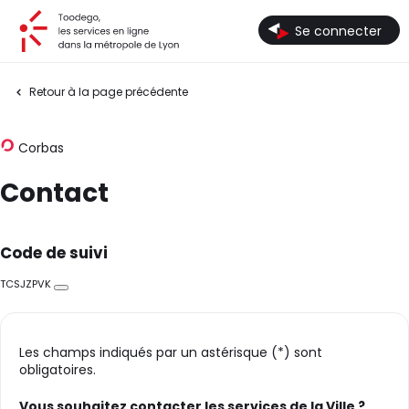
Toodego, les services en ligne dans la métropole de Lyon
Se connecter
Retour à la page précédente
Corbas
Contact
Code de suivi
TCSJZPVK
Copier
Les champs indiqués par un astérisque (*) sont
obligatoires.
Vous souhaitez contacter les services de la Ville ?